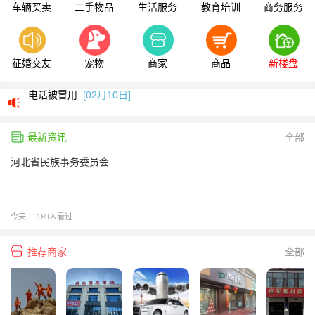
车辆买卖
二手物品
生活服务
教育培训
商务服务
信息为什么不显示？
[02月10日]
我要删除信息
[02月10日]
征婚交友
宠物
商家
商品
新楼盘
电话被冒用
[02月10日]
互联网防骗指南
[02月10日]
最新资讯
常见骗子手法揭秘
[02月10日]
全部
河北省民族事务委员会
信息为什么不显示？
[02月10日]
我要删除信息
[02月10日]
电话被冒用
[02月10日]
今天
189人看过
互联网防骗指南
[02月10日]
推荐商家
全部
常见骗子手法揭秘
[02月10日]