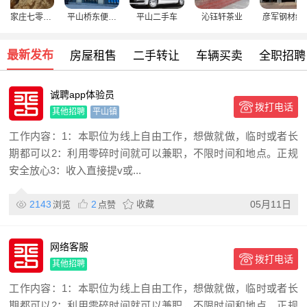
石家庄七零二
平山桥东便民
平山二手车
沁钰轩茶业
彦军钢材经销
地质勘查有限
市场
公司
公司
最新发布
房屋租售
二手转让
车辆买卖
全职招聘
诚聘app体验员
拨打电话
其他招聘
平山镇
工作内容：1：本职位为线上自由工作，想做就做，临时或者长
期都可以2：利用零碎时间就可以兼职，不限时间和地点。正规
安全放心3：收入直接提v或...
2143
2
收藏
05月11日
浏览
点赞
网络客服
拨打电话
其他招聘
工作内容：1：本职位为线上自由工作，想做就做，临时或者长
期都可以2：利用零碎时间就可以兼职，不限时间和地点。正规