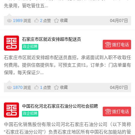
先录用，管吃管住五...
1989
2
收藏
04月07日
浏览
点赞
石家庄市区就近安排超市配送员
拨打电话
政企招聘
石家庄市区就近安排超市配送员直招，承诺面试到入职不收取任
何费用。提供住宿提供车，可预支工资!!1，订单多：门店单量有
保障，每天保证少...
1870
1
收藏
04月07日
浏览
点赞
中国石化河北石家庄石油分公司社会招聘
拨打电话
公告
政企招聘
中国石化销售股份有限公司河北石家庄石油分公司（以下简称
“石家庄石油分公司”）负责石家庄地区所有中国石化加能站的管