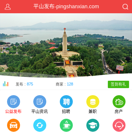
平山发布-pingshanxian.com
发布 :
875
商家 :
128
签到有礼
公益发布
平山资讯
招聘
兼职
房产