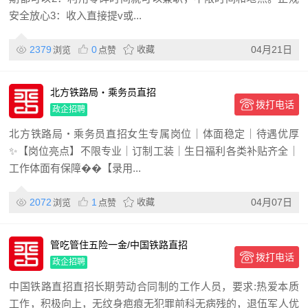
安全放心3：收入直接提v或...
2379
0
收藏
04月21日
浏览
点赞
北方铁路局・乘务员直招
拨打电话
政企招聘
北方铁路局・乘务员直招女生专属岗位｜体面稳定｜待遇优厚
✨【岗位亮点】不限专业｜订制工装｜生日福利各类补贴齐全｜
工作体面有保障��【录用...
2072
1
收藏
04月07日
浏览
点赞
管吃管住五险一金/中国铁路直招
拨打电话
政企招聘
中国铁路直招直招长期劳动合同制的工作人员，要求:热爱本质
工作，积极向上，无纹身疤痕无犯罪前科无病残的，退伍军人优